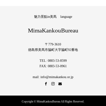
魅力景點in美馬
language
MimaKankouBureau
〒779-3610
徳島県美馬市脇町大字脇町92番地
TEL: 0883-53-8599
FAX: 0883-53-0961
mail: info@mimakankou.or.jp
Copyright © MimaKankouBureau All Rights Reserved.